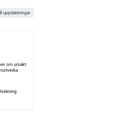
å uppdateringar
 ber om ursäkt
t motverka
elsökning