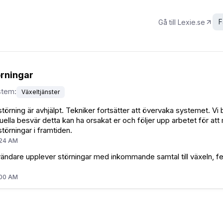
F
Gå till
Lexie.se
rningar
stem
:
Växeltjänster
störning är avhjälpt. Tekniker fortsätter att övervaka systemet. Vi
uella besvär detta kan ha orsakat er och följer upp arbetet för at
störningar i framtiden.
:24 AM
ändare upplever störningar med inkommande samtal till växeln, f
:00 AM